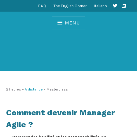
F.A.Q
The English Corner
Italiano
MENU
2 heures –
A distance
– Masterclass
Comment devenir Manager
Agile ?