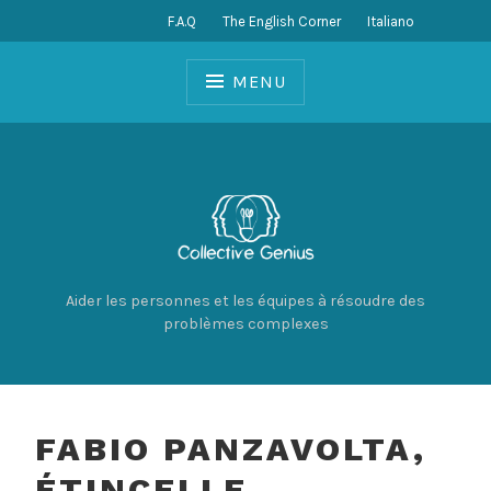
Skip
F.A.Q
The English Corner
Italiano
to
content
MENU
Aider les personnes et les équipes à résoudre des
problèmes complexes
FABIO PANZAVOLTA,
ÉTINCELLE