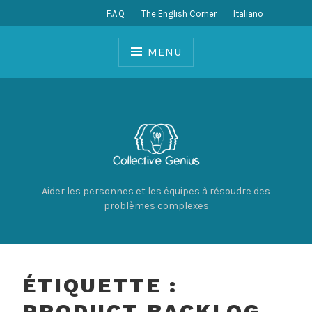
Skip
F.A.Q
The English Corner
Italiano
to
content
MENU
Aider les personnes et les équipes à résoudre des
problèmes complexes
ÉTIQUETTE :
PRODUCT BACKLOG