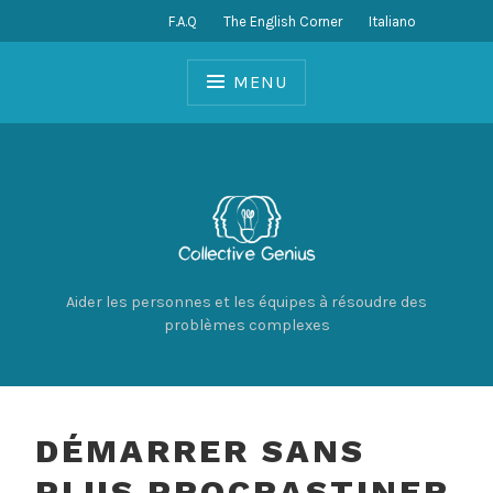
Skip
F.A.Q
The English Corner
Italiano
to
content
MENU
Aider les personnes et les équipes à résoudre des
problèmes complexes
DÉMARRER SANS
PLUS PROCRASTINER