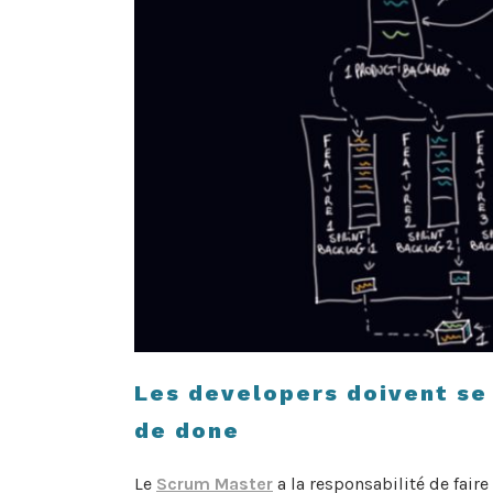
Les developers doivent se
de done
Le
Scrum Master
a la responsabilité de fai