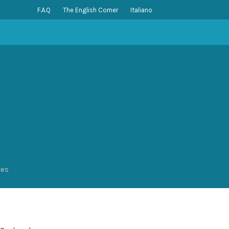
F.A.Q
The English Corner
Italiano
xes