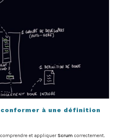
 conformer à une définition
re comprendre et appliquer
Scrum
correctement.