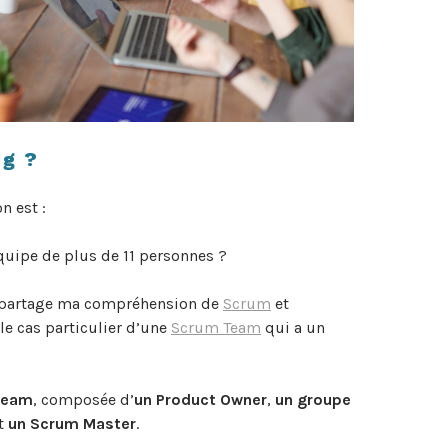
og ?
n est :
uipe de plus de 11 personnes ?
 je partage ma compréhension de
Scrum
et
e cas particulier d’une
Scrum Team
qui a un
Team
, composée d’
un Product Owner
,
un groupe
et
un Scrum Master
.